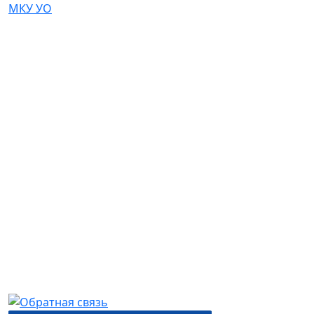
МКУ УО