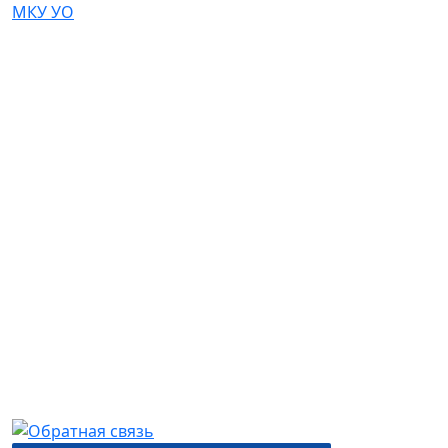
МКУ УО