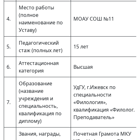
Место работы
(полное
4.
МОАУ СОШ №11
наименование по
Уставу)
Педагогический
5.
15 лет
стаж (полных лет)
Аттестационная
6.
Высшая
категория
Образование
УдГУ, г.Ижевск по
(название
специальности
учреждения и
7.
«Филология»,
специальность,
квалификация «Филолог.
квалификация по
Преподаватель»
диплому)
Звания, награды,
Почетная Грамота МКУ