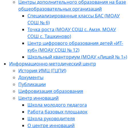
Центры дополнительного образования на базе
общеобразовательных организаций
Специализированные классы БАС (МОАУ
СОШ № 6)
Точка роста (МОАУ СОШ с. Амзя, МОАУ
СОШ с. Ташкиново)
Центр цифрового образования детей «ИТ-
куб» (МОАУ СОШ № 12)
Школьный кванториум (МОАУ «Лицей № 1»)
Информационно-методический центр
История ИМЦ (ГЦПИ)
Документы
Публикации
Цифровизация образования
Центр инноваций
Школа молодого педагога
Работа базовых площадок
Школа руководителя
О центре инноваций