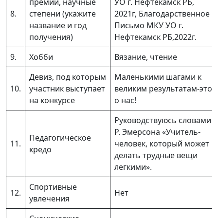
премии, научные
УО г. Нефтекамск РБ,
8.
степени (укажите
2021г, Благодарственное
название и год
Письмо МКУ УО г.
получения)
Нефтекамск РБ,2022г.
9.
Хобби
Вязание, чтение
Девиз, под которым
Маленькими шагами к
10.
участник выступает
великим результатам-это
на конкурсе
о нас!
Руководствуюсь словами
Р. Эмерсона «Учитель-
Педагогическое
11.
человек, который может
кредо
делать трудные вещи
легкими».
Спортивные
12.
Нет
увлечения