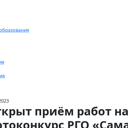
 образования
ия
ия
2023
крыт приём работ на
токонкурс РГО «Сам