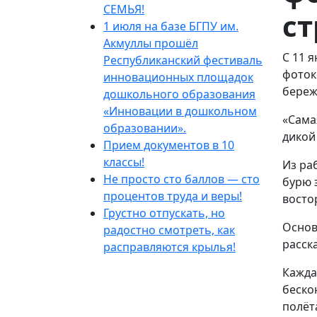
СЕМЬЯ!
ст
1 июля на базе БГПУ им.
Акмуллы прошёл
С 11 
Республиканский фестиваль
фоток
инновационных площадок
береж
дошкольного образования
«Инновации в дошкольном
«Сама
образовании».
дикой
Прием документов в 10
классы!
Из ра
Не просто сто баллов — сто
бурю 
процентов труда и веры!
восто
Грустно отпускать, но
Основ
радостно смотреть, как
расск
расправляются крылья!
Кажда
беско
полёт