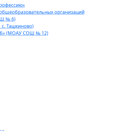
профессию»
 общеобразовательных организаций
Ш № 6)
 с. Ташкиново)
уб» (МОАУ СОШ № 12)