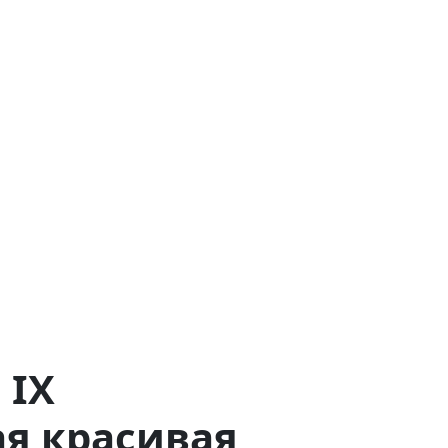
 IX
ая красивая