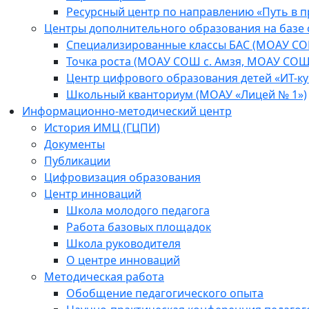
Ресурсный центр по направлению «Путь в 
Центры дополнительного образования на базе
Специализированные классы БАС (МОАУ СО
Точка роста (МОАУ СОШ с. Амзя, МОАУ СОШ
Центр цифрового образования детей «ИТ-к
Школьный кванториум (МОАУ «Лицей № 1»)
Информационно-методический центр
История ИМЦ (ГЦПИ)
Документы
Публикации
Цифровизация образования
Центр инноваций
Школа молодого педагога
Работа базовых площадок
Школа руководителя
О центре инноваций
Методическая работа
Обобщение педагогического опыта