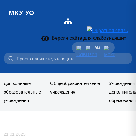
МКУ УО
Версия сайта для слабовидящих
Поиск:
Дошкольные
Общеобразовательные
Учреждения
образовательные
учреждения
дополнитель
учреждения
образования
21.01.2023