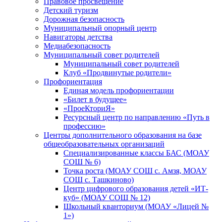
Правовое просвещение
Детский туризм
Дорожная безопасность
Муниципальный опорный центр
Навигаторы детства
Медиабезопасность
Мyниципальный совет родителей
Муниципальный совет родителей
Клуб «Продвинутые родители»
Профориентация
Единая модель профориентации
«Билет в будущее»
«ПроеКториЯ»
Ресурсный центр по направлению «Путь в
профессию»
Центры дополнительного образования на базе
общеобразовательных организаций
Специализированные классы БАС (МОАУ
СОШ № 6)
Точка роста (МОАУ СОШ с. Амзя, МОАУ
СОШ с. Ташкиново)
Центр цифрового образования детей «ИТ-
куб» (МОАУ СОШ № 12)
Школьный кванториум (МОАУ «Лицей №
1»)