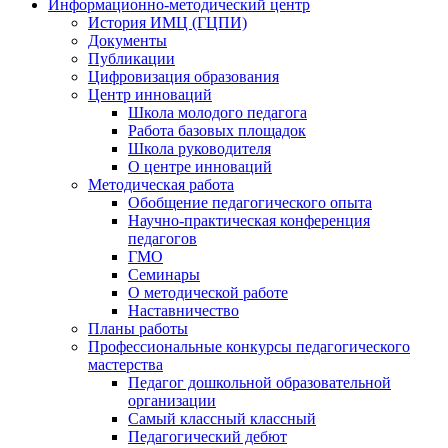
Информационно-методический центр
История ИМЦ (ГЦПИ)
Документы
Публикации
Цифровизация образования
Центр инноваций
Школа молодого педагога
Работа базовых площадок
Школа руководителя
О центре инноваций
Методическая работа
Обобщение педагогического опыта
Научно-практическая конференция
педагогов
ГМО
Семинары
О методической работе
Наставничество
Планы работы
Профессиональные конкурсы педагогического
мастерства
Педагог дошкольной образовательной
организации
Самый классный классный
Педагогический дебют