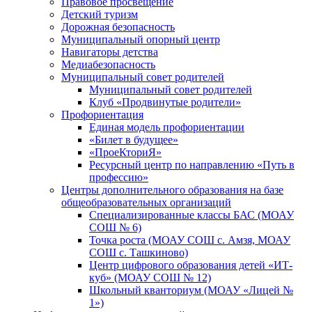
Правовое просвещение
Детский туризм
Дорожная безопасность
Муниципальный опорный центр
Навигаторы детства
Медиабезопасность
Мyниципальный совет родителей
Муниципальный совет родителей
Клуб «Продвинутые родители»
Профориентация
Единая модель профориентации
«Билет в будущее»
«ПроеКториЯ»
Ресурсный центр по направлению «Путь в
профессию»
Центры дополнительного образования на базе
общеобразовательных организаций
Специализированные классы БАС (МОАУ
СОШ № 6)
Точка роста (МОАУ СОШ с. Амзя, МОАУ
СОШ с. Ташкиново)
Центр цифрового образования детей «ИТ-
куб» (МОАУ СОШ № 12)
Школьный кванториум (МОАУ «Лицей №
1»)