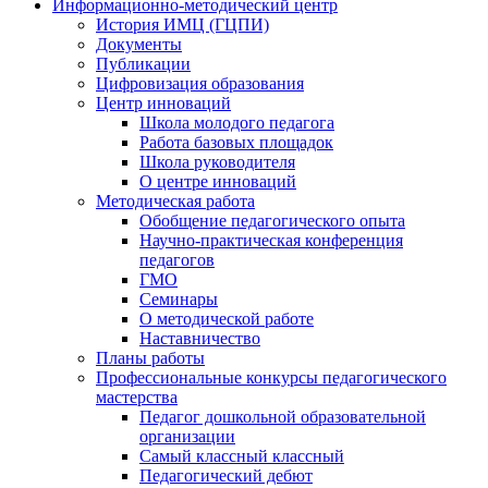
Информационно-методический центр
История ИМЦ (ГЦПИ)
Документы
Публикации
Цифровизация образования
Центр инноваций
Школа молодого педагога
Работа базовых площадок
Школа руководителя
О центре инноваций
Методическая работа
Обобщение педагогического опыта
Научно-практическая конференция
педагогов
ГМО
Семинары
О методической работе
Наставничество
Планы работы
Профессиональные конкурсы педагогического
мастерства
Педагог дошкольной образовательной
организации
Самый классный классный
Педагогический дебют