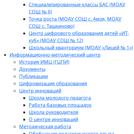
Специализированные классы БАС (МОАУ
СОШ № 6)
Точка роста (МОАУ СОШ с. Амзя, МОАУ
СОШ с. Ташкиново)
Центр цифрового образования детей «ИТ-
куб» (МОАУ СОШ № 12)
Школьный кванториум (МОАУ «Лицей № 1»)
Информационно-методический центр
История ИМЦ (ГЦПИ)
Документы
Публикации
Цифровизация образования
Центр инноваций
Школа молодого педагога
Работа базовых площадок
Школа руководителя
О центре инноваций
Методическая работа
Обобщение педагогического опыта