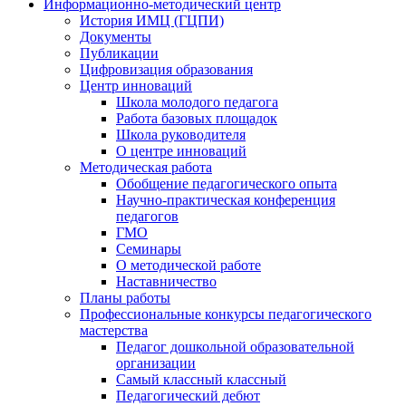
Информационно-методический центр
История ИМЦ (ГЦПИ)
Документы
Публикации
Цифровизация образования
Центр инноваций
Школа молодого педагога
Работа базовых площадок
Школа руководителя
О центре инноваций
Методическая работа
Обобщение педагогического опыта
Научно-практическая конференция
педагогов
ГМО
Семинары
О методической работе
Наставничество
Планы работы
Профессиональные конкурсы педагогического
мастерства
Педагог дошкольной образовательной
организации
Самый классный классный
Педагогический дебют