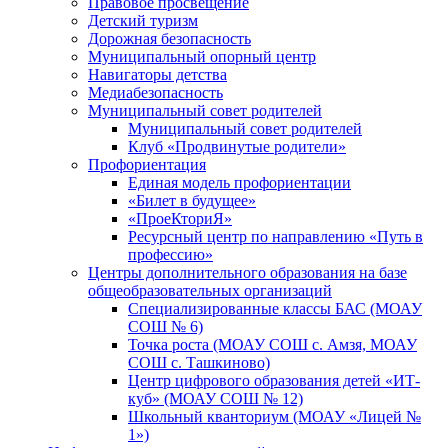
Правовое просвещение
Детский туризм
Дорожная безопасность
Муниципальный опорный центр
Навигаторы детства
Медиабезопасность
Мyниципальный совет родителей
Муниципальный совет родителей
Клуб «Продвинутые родители»
Профориентация
Единая модель профориентации
«Билет в будущее»
«ПроеКториЯ»
Ресурсный центр по направлению «Путь в
профессию»
Центры дополнительного образования на базе
общеобразовательных организаций
Специализированные классы БАС (МОАУ
СОШ № 6)
Точка роста (МОАУ СОШ с. Амзя, МОАУ
СОШ с. Ташкиново)
Центр цифрового образования детей «ИТ-
куб» (МОАУ СОШ № 12)
Школьный кванториум (МОАУ «Лицей №
1»)