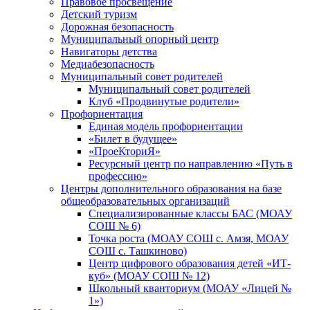
Правовое просвещение
Детский туризм
Дорожная безопасность
Муниципальный опорный центр
Навигаторы детства
Медиабезопасность
Мyниципальный совет родителей
Муниципальный совет родителей
Клуб «Продвинутые родители»
Профориентация
Единая модель профориентации
«Билет в будущее»
«ПроеКториЯ»
Ресурсный центр по направлению «Путь в
профессию»
Центры дополнительного образования на базе
общеобразовательных организаций
Специализированные классы БАС (МОАУ
СОШ № 6)
Точка роста (МОАУ СОШ с. Амзя, МОАУ
СОШ с. Ташкиново)
Центр цифрового образования детей «ИТ-
куб» (МОАУ СОШ № 12)
Школьный кванториум (МОАУ «Лицей №
1»)