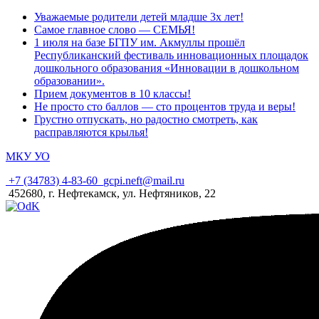
Уважаемые родители детей младше 3х лет!
Самое главное слово — СЕМЬЯ!
1 июля на базе БГПУ им. Акмуллы прошёл
Республиканский фестиваль инновационных площадок
дошкольного образования «Инновации в дошкольном
образовании».
Прием документов в 10 классы!
Не просто сто баллов — сто процентов труда и веры!
Грустно отпускать, но радостно смотреть, как
расправляются крылья!
МКУ УО
+7 (34783) 4-83-60
gcpi.neft@mail.ru
452680, г. Нефтекамск, ул. Нефтяников, 22