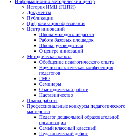
Информационно-методический центр
История ИМЦ (ГЦПИ)
Документы
Публикации
Цифровизация образования
Центр инноваций
Школа молодого педагога
Работа базовых площадок
Школа руководителя
О центре инноваций
Методическая работа
Обобщение педагогического опыта
Научно-практическая конференция
педагогов
ГМО
Семинары
О методической работе
Наставничество
Планы работы
Профессиональные конкурсы педагогического
мастерства
Педагог дошкольной образовательной
организации
Самый классный классный
Педагогический дебют