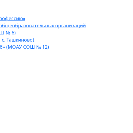
профессию»
 общеобразовательных организаций
Ш № 6)
 с. Ташкиново)
уб» (МОАУ СОШ № 12)