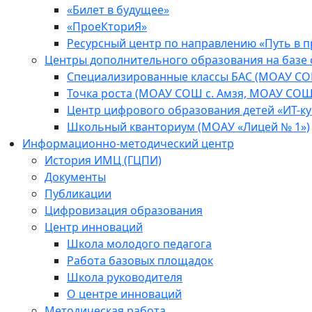
«Билет в будущее»
«ПроеКториЯ»
Ресурсный центр по направлению «Путь в 
Центры дополнительного образования на базе
Специализированные классы БАС (МОАУ СО
Точка роста (МОАУ СОШ с. Амзя, МОАУ СОШ
Центр цифрового образования детей «ИТ-к
Школьный кванториум (МОАУ «Лицей № 1»)
Информационно-методический центр
История ИМЦ (ГЦПИ)
Документы
Публикации
Цифровизация образования
Центр инноваций
Школа молодого педагога
Работа базовых площадок
Школа руководителя
О центре инноваций
Методическая работа