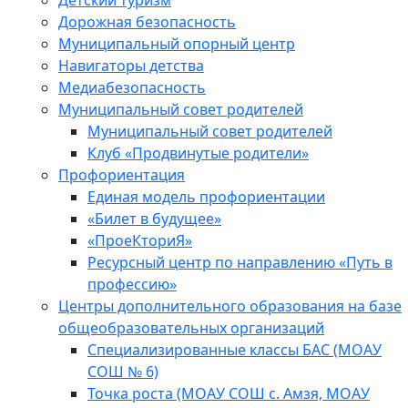
Детский туризм
Дорожная безопасность
Муниципальный опорный центр
Навигаторы детства
Медиабезопасность
Мyниципальный совет родителей
Муниципальный совет родителей
Клуб «Продвинутые родители»
Профориентация
Единая модель профориентации
«Билет в будущее»
«ПроеКториЯ»
Ресурсный центр по направлению «Путь в
профессию»
Центры дополнительного образования на базе
общеобразовательных организаций
Специализированные классы БАС (МОАУ
СОШ № 6)
Точка роста (МОАУ СОШ с. Амзя, МОАУ