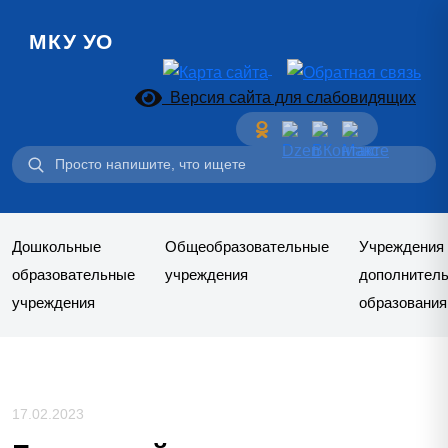
МКУ УО
Версия сайта для слабовидящих
Поиск:
Дошкольные
Общеобразовательные
Учреждения
образовательные
учреждения
дополнитель
учреждения
образования
17.02.2023