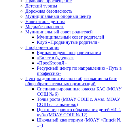
Правовое просвещение
Детский туризм
Дорожная безопасность
Муниципальный опорный центр
Навигаторы детства
Медиабезопасность
Мyниципальный совет родителей
Муниципальный совет родителей
Клуб «Продвинутые родители»
Профориентация
Единая модель профориентации
«Билет в будущее»
«ПроеКториЯ»
Ресурсный центр по направлению «Путь в
профессию»
Центры дополнительного образования на базе
общеобразовательных организаций
Специализированные классы БАС (МОАУ
СОШ № 6)
Точка роста (МОАУ СОШ с. Амзя, МОАУ
СОШ с. Ташкиново)
Центр цифрового образования детей «ИТ-
куб» (МОАУ СОШ № 12)
Школьный кванториум (МОАУ «Лицей №
1»)