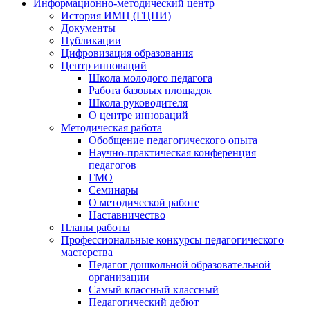
Информационно-методический центр
История ИМЦ (ГЦПИ)
Документы
Публикации
Цифровизация образования
Центр инноваций
Школа молодого педагога
Работа базовых площадок
Школа руководителя
О центре инноваций
Методическая работа
Обобщение педагогического опыта
Научно-практическая конференция
педагогов
ГМО
Семинары
О методической работе
Наставничество
Планы работы
Профессиональные конкурсы педагогического
мастерства
Педагог дошкольной образовательной
организации
Самый классный классный
Педагогический дебют