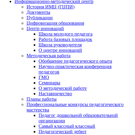
Информационно-методический центр
История ИМЦ (ГЦПИ)
Документы
Публикации
Цифровизация образования
Центр инноваций
Школа молодого педагога
Работа базовых площадок
Школа руководителя
О центре инноваций
Методическая работа
Обобщение педагогического опыта
Научно-практическая конференция
педагогов
ГМО
Семинары
О методической работе
Наставничество
Планы работы
Профессиональные конкурсы педагогического
мастерства
Педагог дошкольной образовательной
организации
Самый классный классный
Педагогический дебют