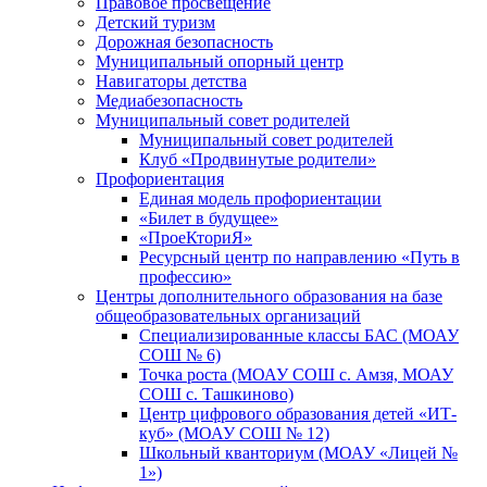
Правовое просвещение
Детский туризм
Дорожная безопасность
Муниципальный опорный центр
Навигаторы детства
Медиабезопасность
Мyниципальный совет родителей
Муниципальный совет родителей
Клуб «Продвинутые родители»
Профориентация
Единая модель профориентации
«Билет в будущее»
«ПроеКториЯ»
Ресурсный центр по направлению «Путь в
профессию»
Центры дополнительного образования на базе
общеобразовательных организаций
Специализированные классы БАС (МОАУ
СОШ № 6)
Точка роста (МОАУ СОШ с. Амзя, МОАУ
СОШ с. Ташкиново)
Центр цифрового образования детей «ИТ-
куб» (МОАУ СОШ № 12)
Школьный кванториум (МОАУ «Лицей №
1»)