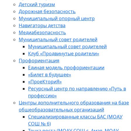
Детский туризм
Дорожная безопасность
Муниципальный опорный центр
Навигаторы детства
Медиабезопасность
Мyниципальный совет родителей
Муниципальный совет родителей
Клуб «Продвинутые родители»
Профориентация
Единая модель профориентации
«Билет в будущее»
«ПроеКториЯ»
Ресурсный центр по направлению «Путь в
профессию»
Центры дополнительного образования на базе
общеобразовательных организаций
Специализированные классы БАС (МОАУ
СОШ № 6)
Точка роста (МОАУ СОШ с. Амзя, МОАУ