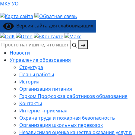
МКУ УО
Версия сайта для слабовидящих
Поиск:
Новости
Управление образования
Структура
Планы работы
История
Организация питания
Горком Профсоюза работников образования
Контакты
Интернет-приемная
Охрана труда и пожарная безопасность
Организация школьных перевозок
Независимая оценка качества оказания услуг в