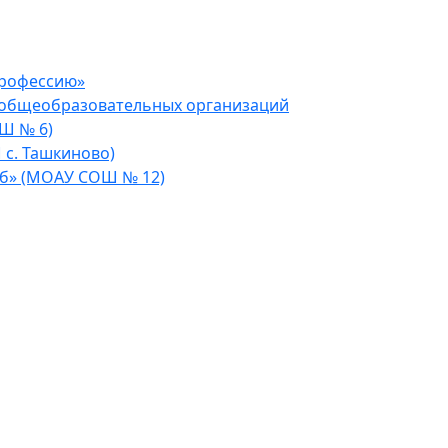
профессию»
 общеобразовательных организаций
Ш № 6)
 с. Ташкиново)
уб» (МОАУ СОШ № 12)