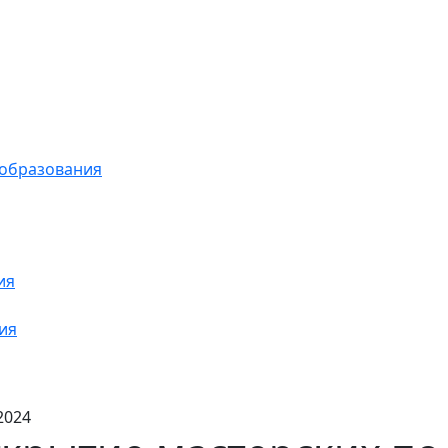
 образования
ия
ия
2024