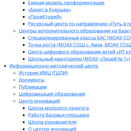
Единая модель профориентации
«Билет в будущее»
«ПроеКториЯ»
Ресурсный центр по направлению «Путь в 
Центры дополнительного образования на базе
Специализированные классы БАС (МОАУ СО
Точка роста (МОАУ СОШ с. Амзя, МОАУ СОШ
Центр цифрового образования детей «ИТ-к
Школьный кванториум (МОАУ «Лицей № 1»)
Информационно-методический центр
История ИМЦ (ГЦПИ)
Документы
Публикации
Цифровизация образования
Центр инноваций
Школа молодого педагога
Работа базовых площадок
Школа руководителя
О центре инноваций