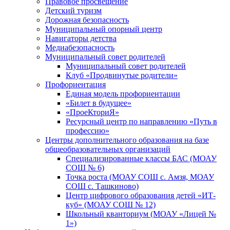
Правовое просвещение
Детский туризм
Дорожная безопасность
Муниципальный опорный центр
Навигаторы детства
Медиабезопасность
Мyниципальный совет родителей
Муниципальный совет родителей
Клуб «Продвинутые родители»
Профориентация
Единая модель профориентации
«Билет в будущее»
«ПроеКториЯ»
Ресурсный центр по направлению «Путь в
профессию»
Центры дополнительного образования на базе
общеобразовательных организаций
Специализированные классы БАС (МОАУ
СОШ № 6)
Точка роста (МОАУ СОШ с. Амзя, МОАУ
СОШ с. Ташкиново)
Центр цифрового образования детей «ИТ-
куб» (МОАУ СОШ № 12)
Школьный кванториум (МОАУ «Лицей №
1»)