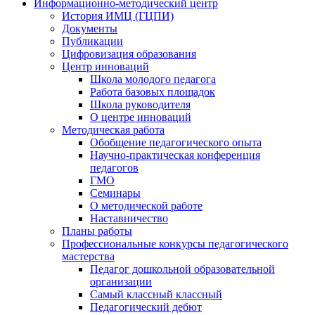
Информационно-методический центр
История ИМЦ (ГЦПИ)
Документы
Публикации
Цифровизация образования
Центр инноваций
Школа молодого педагога
Работа базовых площадок
Школа руководителя
О центре инноваций
Методическая работа
Обобщение педагогического опыта
Научно-практическая конференция
педагогов
ГМО
Семинары
О методической работе
Наставничество
Планы работы
Профессиональные конкурсы педагогического
мастерства
Педагог дошкольной образовательной
организации
Самый классный классный
Педагогический дебют