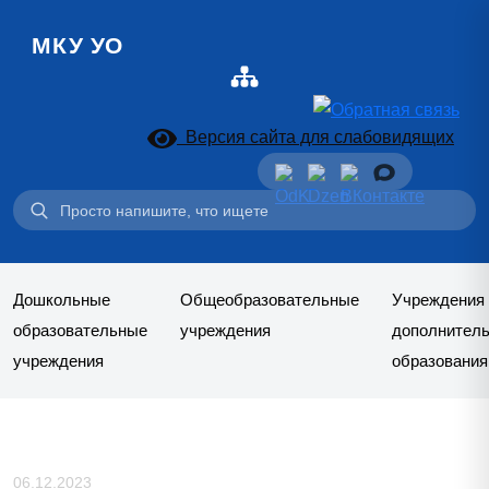
МКУ УО
Версия сайта для слабовидящих
Поиск:
Дошкольные
Общеобразовательные
Учреждения
образовательные
учреждения
дополнитель
учреждения
образования
06.12.2023