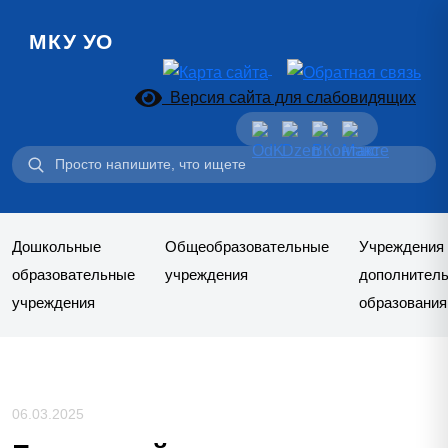
МКУ УО
Версия сайта для слабовидящих
Поиск:
Дошкольные
Общеобразовательные
Учреждения
образовательные
учреждения
дополнитель
учреждения
образования
06.03.2025