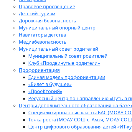
Правовое просвещение
Детский туризм
Дорожная безопасность
Муниципальный опорный центр
Навигаторы детства
Медиабезопасность
Мyниципальный совет родителей
Муниципальный совет родителей
Клуб «Продвинутые родители»
Профориентация
Единая модель профориентации
«Билет в будущее»
«ПроеКториЯ»
Ресурсный центр по направлению «Путь в 
Центры дополнительного образования на базе
Специализированные классы БАС (МОАУ СО
Точка роста (МОАУ СОШ с. Амзя, МОАУ СОШ
Центр цифрового образования детей «ИТ-к