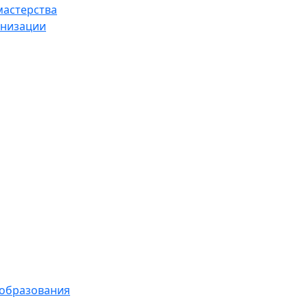
мастерства
анизации
 образования