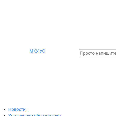
МКУ УО
Поиск:
Новости
Управление образования