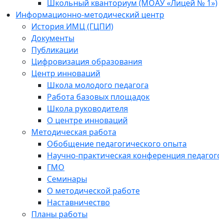
Школьный кванториум (МОАУ «Лицей № 1»)
Информационно-методический центр
История ИМЦ (ГЦПИ)
Документы
Публикации
Цифровизация образования
Центр инноваций
Школа молодого педагога
Работа базовых площадок
Школа руководителя
О центре инноваций
Методическая работа
Обобщение педагогического опыта
Научно-практическая конференция педагог
ГМО
Семинары
О методической работе
Наставничество
Планы работы