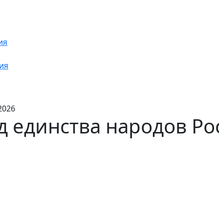
ия
ия
2026
д единства народов Ро