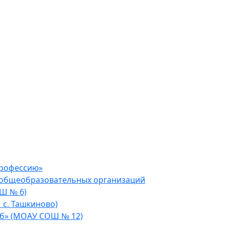
профессию»
 общеобразовательных организаций
Ш № 6)
 с. Ташкиново)
уб» (МОАУ СОШ № 12)