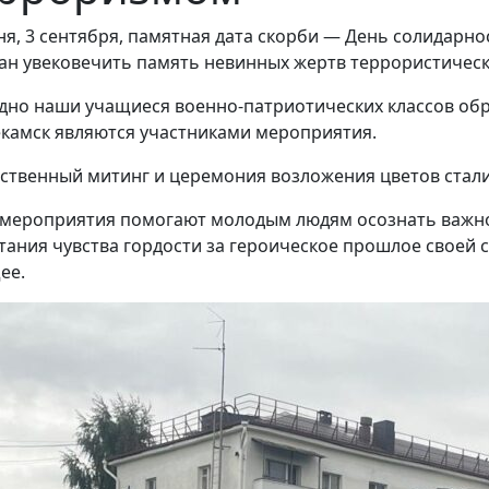
ня, 3 сентября, памятная дата скорби — День солидарно
ан увековечить память невинных жертв террористическ
одно наши учащиеся военно-патриотических классов об
камск являются участниками мероприятия.
ественный митинг и церемония возложения цветов стал
е мероприятия помогают молодым людям осознать важно
тания чувства гордости за героическое прошлое своей 
ее.