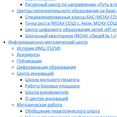
Ресурсный центр по направлению «Путь в 
Центры дополнительного образования на базе
Специализированные классы БАС (МОАУ СО
Точка роста (МОАУ СОШ с. Амзя, МОАУ СОШ
Центр цифрового образования детей «ИТ-к
Школьный кванториум (МОАУ «Лицей № 1»)
Информационно-методический центр
История ИМЦ (ГЦПИ)
Документы
Публикации
Цифровизация образования
Центр инноваций
Школа молодого педагога
Работа базовых площадок
Школа руководителя
О центре инноваций
Методическая работа
Обобщение педагогического опыта