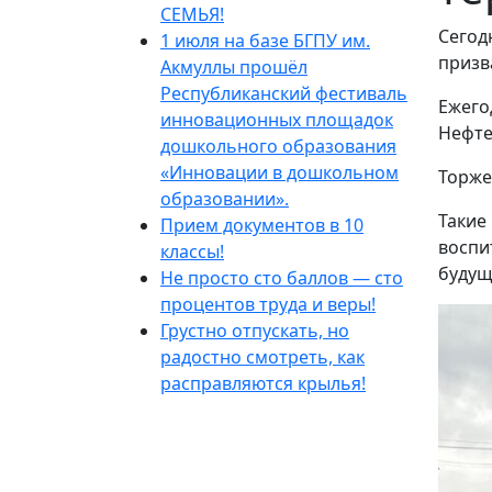
СЕМЬЯ!
Сегод
1 июля на базе БГПУ им.
призв
Акмуллы прошёл
Республиканский фестиваль
️Ежег
инновационных площадок
Нефте
дошкольного образования
«Инновации в дошкольном
️Торж
образовании».
️Таки
Прием документов в 10
воспи
классы!
будущ
Не просто сто баллов — сто
процентов труда и веры!
Грустно отпускать, но
радостно смотреть, как
расправляются крылья!