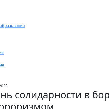
 образования
ия
ия
2025
нь солидарности в бор
ерроризмом