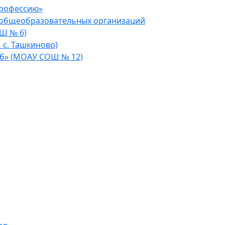
профессию»
 общеобразовательных организаций
Ш № 6)
 с. Ташкиново)
уб» (МОАУ СОШ № 12)