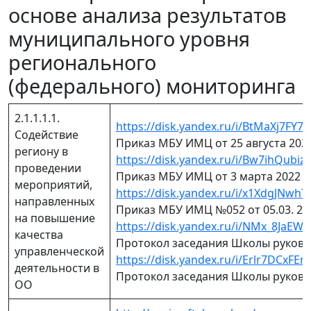
основе анализа результатов
муниципального уровня
регионального
(федерального) мониторинга
2.1.1.1.1.
https://disk.yandex.ru/i/BtMaXj7FY7
Содействие
Приказ МБУ ИМЦ от 25 августа 202
региону в
https://disk.yandex.ru/i/Bw7ihQubiz
проведении
Приказ МБУ ИМЦ от 3 марта 2022 г
мероприятий,
https://disk.yandex.ru/i/x1XdgJNwh
направленных
Приказ МБУ ИМЦ №052 от 05.03. 20
на повышение
https://disk.yandex.ru/i/NMx_8JaEW
качества
Протокол заседания Школы руковод
управленческой
https://disk.yandex.ru/i/Erlr7DCxF
деятельности в
Протокол заседания Школы руковод
ОО