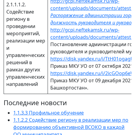
http://gcpi.neftekamsk.ru/wp-
2.1.1.1.2.
content/uploads/documents/attesta
Содействие
Распоряжение администрации город
региону в
должность руководителя и руковод
проведении
http://gcpi.neftekamsk.ru/wp-
мероприятий,
content/uploads/documents/attesta
реализации мер
Постановление администрации горо
и
руководителя и руководителей му
управленческих
https://disk.yandex.ru/i/TtH01ogag
решений в
Приказ МКУ УО от 07 октября 2021
рамках других
https://disk.yandex.ru/i/2icGOop6e
управленческих
Приказ МКУ УО от 09 декабря 2021
направлений
Башкортостан».
Последние новости
1.1.3.3 Профильное обучение
1.1.2.2 Содействие региону в реализации мер по
формированию объективной ВСОКО в каждой
ОО муниципалитета