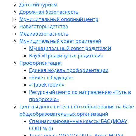
Детский туризм
Дорожная безопасность
Муниципальный опорный центр
Навигаторы детства
Медиабезопасность
Мyниципальный совет родителей
Муниципальный совет родителей
Клуб «Продвинутые родители»
Профориентация
Единая модель профориентации
«Билет в будущее»
«ПроеКториЯ»
Ресурсный центр по направлению «Путь в
профессию»
Центры дополнительного образования на базе
общеобразовательных организаций
Специализированные классы БАС (МОАУ
СОШ № 6)
Точка роста (МОАУ СОШ с. Амзя, МОАУ